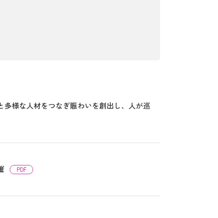
と多様な人材をつなぎ賑わいを創出し、人が巡
催
PDF