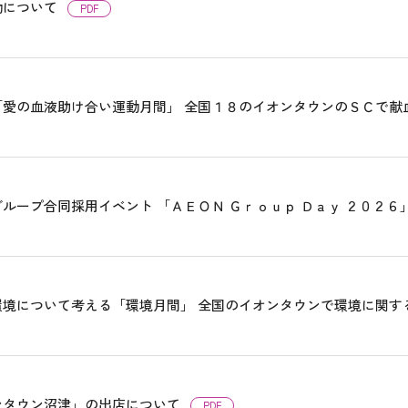
動について
PDF
「愛の血液助け合い運動月間」 全国１８のイオンタウンのＳＣで献
ループ合同採用イベント 「ＡＥＯＮ Ｇｒｏｕｐ Ｄａｙ ２０２６
環境について考える「環境月間」 全国のイオンタウンで環境に関す
ンタウン沼津」の出店について
PDF