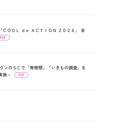
ＣＯＯＬ ｄｅ ＡＣＴＩＯＮ ２０２６」 全
PDF
タウンのＳＣで「育樹祭」「いきもの調査」を
実施～
PDF