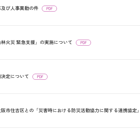
革及び人事異動の件
PDF
山林火災 緊急支援」の実施について
PDF
補決定について
PDF
大阪市住吉区との「災害時における防災活動協力に関する連携協定