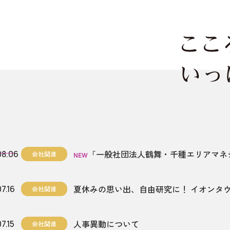
「一般社団法人鶴舞・千種エリアマネ
08.06
会社関連
NEW
様な人材をつなぎ賑わいを創出し、人
夏休みの思い出、自由研究に！ イオンタ
7.16
会社関連
人事異動について
7.15
会社関連