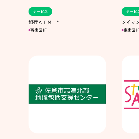
サービス
サービ
銀行ＡＴＭ *
クイック
西街区1F
東街区1