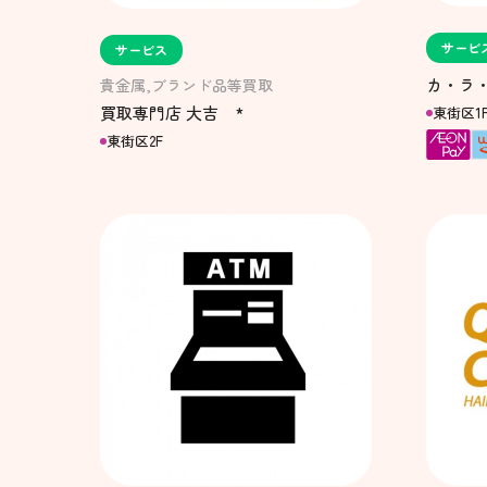
サービ
サービス
カ・ラ
貴金属,ブランド品等買取
買取専門店 大吉 *
東街区1
東街区2F