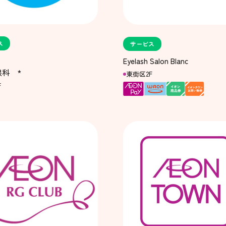
ス
サービス
Eyelash Salon Blanc
科 *
東街区2F
F