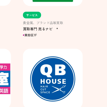
サービス
貴金属、ブランド品等買取
買取専門 売るナビ *
東街区1F