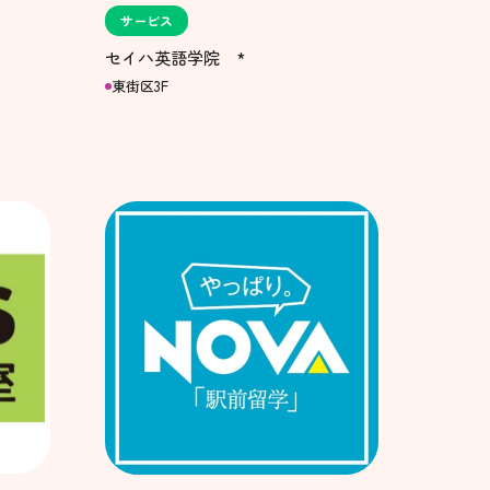
サービス
セイハ英語学院 *
東街区3F