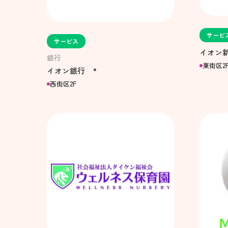
サービ
サービス
イオン
銀行
東街区2
イオン銀行 *
西街区2F