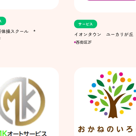
ス
サービス
新体操スクール *
イオンタウン ユーカリが丘 
F
西街区2F