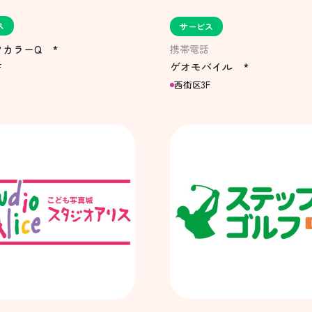
ス
サービス
携帯電話
カラーQ *
ゲオモバイル *
F
西街区3F