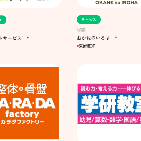
サービス
ス
保険
おかねのいろは *
トサービス *
東街区3F
F