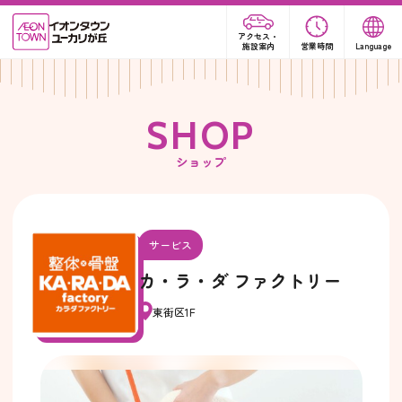
アクセス・
施設案内
営業時間
Language
S
H
O
P
ショップ
サービス
カ・ラ・ダ ファクトリー
東街区1F