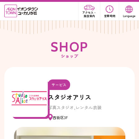
アクセス・
施設案内
営業時間
Language
S
H
O
P
ショップ
サービス
スタジオアリス
写真スタジオ,レンタル衣装
西街区3F