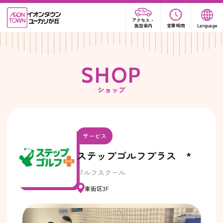
アクセス・
施設案内
営業時間
Language
S
H
O
P
ショップ
サービス
ステップゴルフプラス *
ゴルフスクール
東街区3F