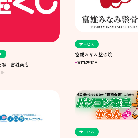
サービス
ス
富雄みなみ整骨院
専門店棟1F
売場 富雄南店
1F
サービス