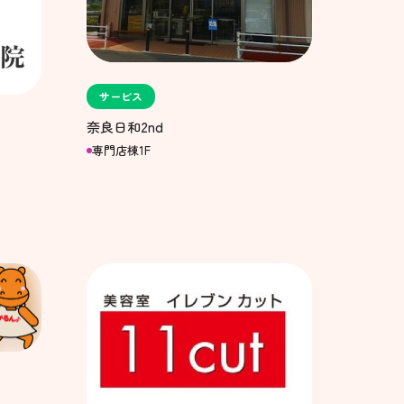
サービス
奈良日和2nd
専門店棟1F