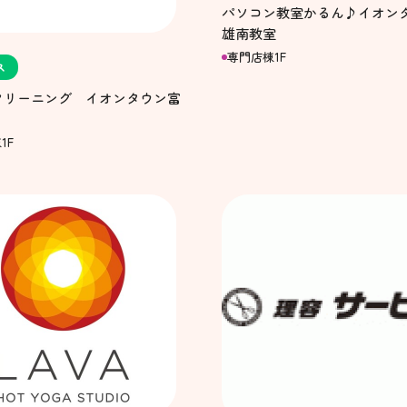
パソコン教室かるん♪イオン
雄南教室
専門店棟1F
ス
クリーニング イオンタウン富
1F