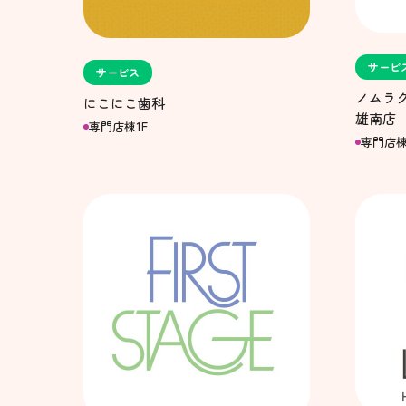
サービ
サービス
ノムラ
にこにこ歯科
雄南店
専門店棟1F
専門店棟