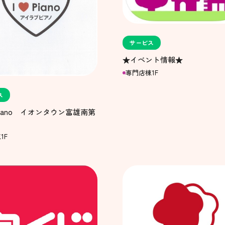
サービス
★イベント情報★
専門店棟1F
ス
e Piano イオンタウン富雄南第
1F