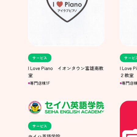
サービス
サービ
I Love Piano イオンタウン富雄南教
I Lov
室
２教室
専門店棟1F
専門店棟
サービス
セイハ英語学院