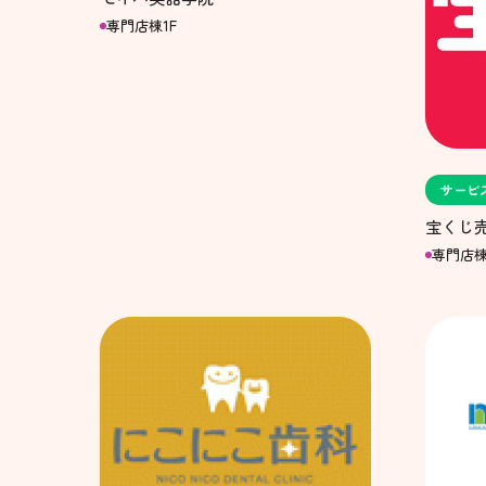
専門店棟1F
サービ
宝くじ
専門店棟