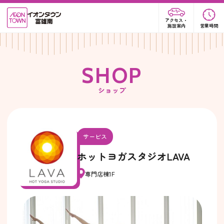
アクセス・
施設案内
営業時間
S
H
O
P
ショップ
サービス
ホットヨガスタジオLAVA
専門店棟1F