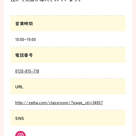
営業時間
10:00~19:00
電話番号
0120-815-718
URL
http://seiha.com/classroom/?page_id=34657
SNS