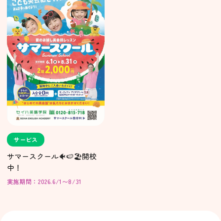
サービス
サマースクール🐠🍉🏖️開校
中！
実施期間：2026.6/1〜8/31