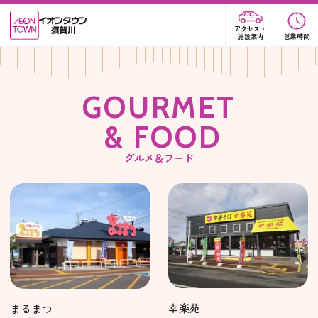
アクセス・
施設案内
営業時間
G
O
U
R
M
E
T
&
F
O
O
D
グルメ＆フード
幸楽苑
まるまつ