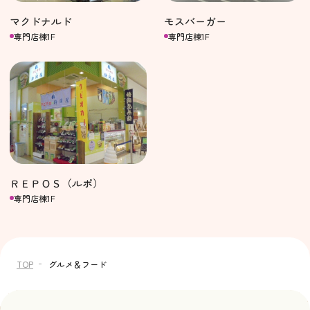
マクドナルド
モスバーガー
専門店棟1F
専門店棟1F
ＲＥＰＯＳ（ルポ）
専門店棟1F
TOP
グルメ＆フード