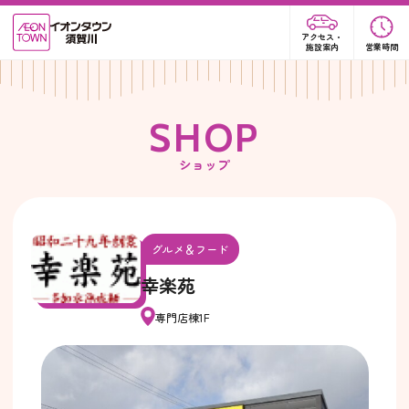
アクセス・
施設案内
営業時間
S
H
O
P
ショップ
グルメ＆フード
幸楽苑
専門店棟1F