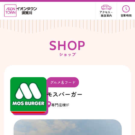
アクセス・
施設案内
営業時間
S
H
O
P
ショップ
グルメ＆フード
モスバーガー
専門店棟1F