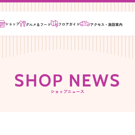
ショップ
フロア
ガイド
グルメ＆
フード
アクセス・
施設案内
S
H
O
P
N
E
W
S
ショップニュース