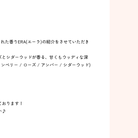
された香りERA(エーラ)の紹介をさせていただき
ズとシダーウッドが香る、甘くもウッディな深
ベリー / ローズ / アンバー / シダーウッド)
ております！
い♪