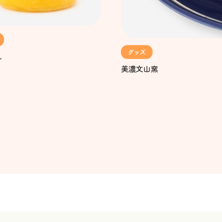
グッズ
れ
美濃文山窯