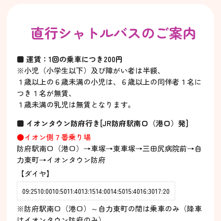
直行シャトルバスのご案内
■ 運賃：1回の乗車につき200円
※小児（小学生以下）及び障がい者は半額、
１歳以上の６歳未満の小児は、６歳以上の同伴者１名に
つき１名が無賃、
１歳未満の乳児は無賃となります。
■ イオンタウン防府行き[JR防府駅南口（港口）発]
●イオン側７番乗り場
防府駅南口（港口）→車塚→東車塚→三田尻病院前→自
力東町→イオンタウン防府
【ダイヤ】
09:25
10:00
10:50
11:40
13:15
14:00
14:50
15:40
16:30
17:20
※防府駅南口（港口）～自力東町の間は乗車のみ（降車
はイオンタウン防府のみ）