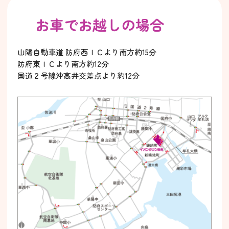
お車でお越しの場合
山陽自動車道 防府西ＩＣより南方約15分
防府東ＩＣより南方約12分
国道２号線沖高井交差点より約12分