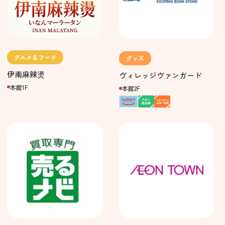
グルメ＆フード
グッズ
伊南麻辣燙
ヴィレッジヴァンガード
本館1F
本館2F