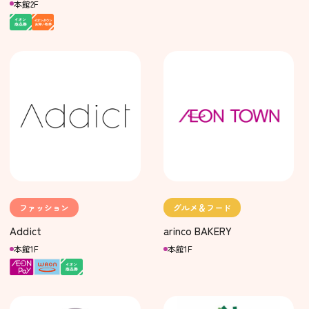
本館2F
ファッション
グルメ＆フード
Addict
arinco BAKERY
本館1F
本館1F