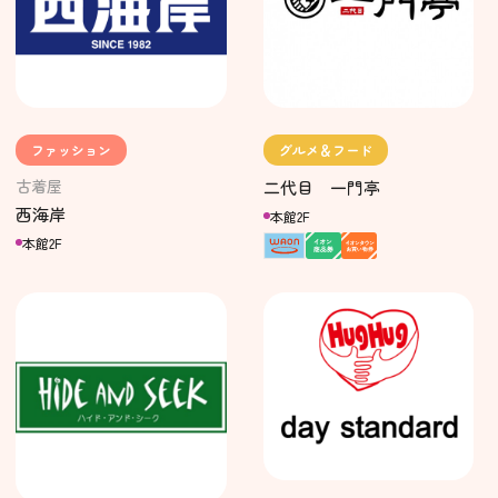
ファッション
グルメ＆フード
古着屋
二代目 一門亭
西海岸
本館2F
本館2F