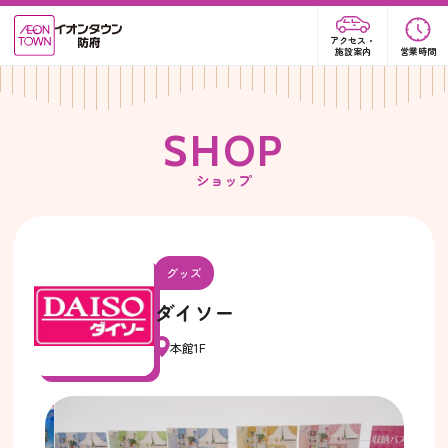
アクセス・
施設案内
営業時間
S
H
O
P
ショップ
グッズ
ダイソー
本館1F