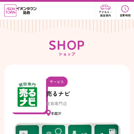
アクセス・
施設案内
営業時間
S
H
O
P
ショップ
サービス
売るナビ
買取専門店
本館2F