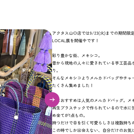
アクタス山口店では9/23(火)までの期間限
LOCAL展を開催中です！
彩り豊かな街、メキシコ。
昔から現地の人々に愛されている手工芸品
り。
そんなメキシコよりメルカドバッグやチャ
たくさん集めました！
特におすすめは人気のメルカドバッグ。メ
再生プラスチックで作られているので水に
め全てが1点もの。
持つだけで目を引く可愛らしさは複数持ち
この時でしか出会えない、自分だけのお気