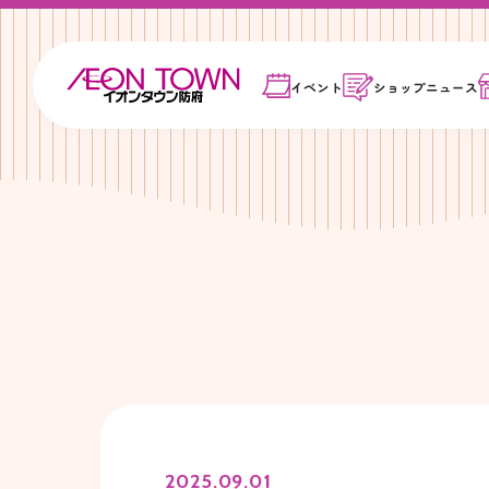
イベント
ショップ
ニュース
2025.09.01