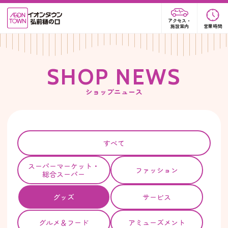
アクセス・
施設案内
営業時間
S
H
O
P
N
E
W
S
ショップニュース
すべて
スーパー
マーケット・
ファッション
総合スーパー
グッズ
サービス
グルメ＆フード
アミューズメント