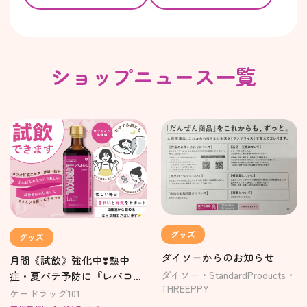
ショップニュース一覧
グッズ
グッズ
ダイソーからのお知らせ
月間《試飲》強化中❣️熱中
ダイソー・StandardProducts・
症・夏バテ予防に『レバコー
THREEPPY
ル』
ケードラッグ101