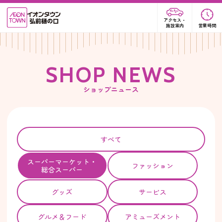
アクセス・
施設案内
営業時間
S
H
O
P
N
E
W
S
ショップニュース
すべて
スーパー
マーケット・
ファッション
総合スーパー
グッズ
サービス
グルメ＆フード
アミューズメント