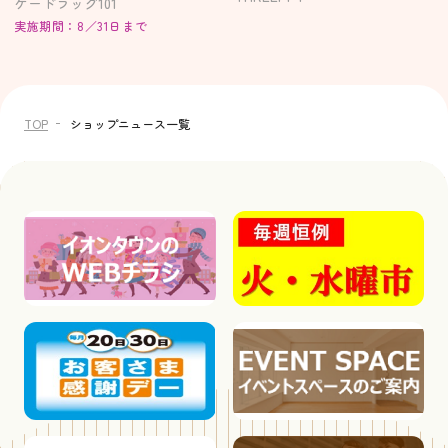
ル』
ケードラッグ101
実施期間：8／31日まで
TOP
ショップニュース一覧