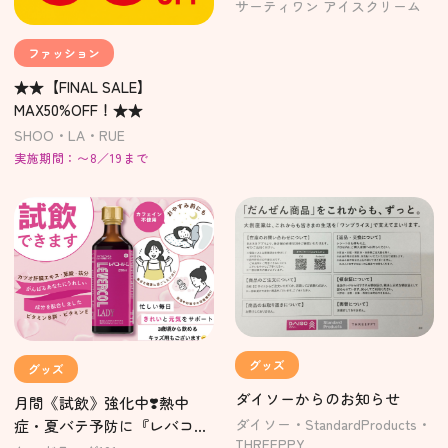
サーティワン アイスクリーム
ファッション
★★【FINAL SALE】
MAX50%OFF！★★
SHOO・LA・RUE
実施期間：〜8／19まで
グッズ
グッズ
ダイソーからのお知らせ
月間《試飲》強化中❣️熱中
ダイソー・StandardProducts・
症・夏バテ予防に『レバコー
THREEPPY