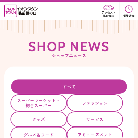
アクセス・
施設案内
営業時間
S
H
O
P
N
E
W
S
ショップニュース
すべて
スーパー
マーケット・
ファッション
総合スーパー
グッズ
サービス
グルメ＆フード
アミューズメント