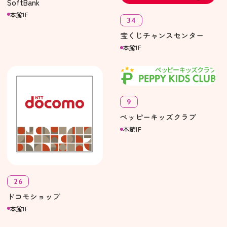
SoftBank
本館1F
34
宝くじチャンスセンター
本館1F
9
ペッピーキッズクラブ
本館1F
26
ドコモショップ
本館1F