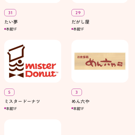
31
29
たい夢
だがし屋
本館1F
本館1F
5
3
ミスタードーナツ
めん六や
本館1F
本館1F