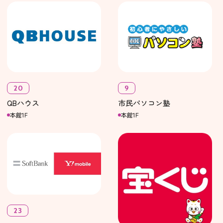
20
9
QBハウス
市民パソコン塾
本館1F
本館1F
23