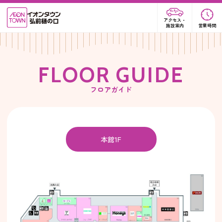
アクセス・
施設案内
営業時間
F
L
O
O
R
G
U
I
D
E
フロアガイド
本館1F