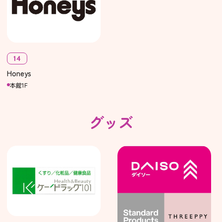
14
Honeys
本館1F
グッズ