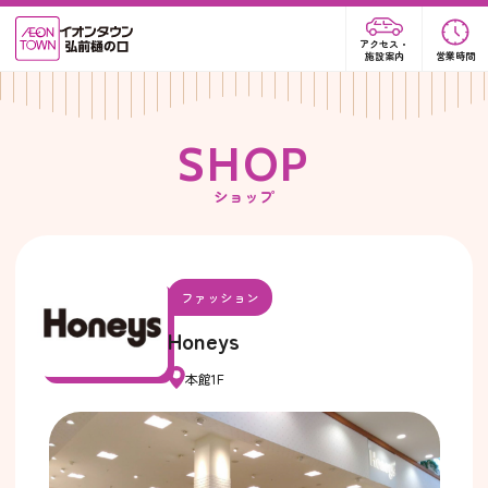
アクセス・
施設案内
営業時間
S
H
O
P
ショップ
ファッション
Honeys
本館1F