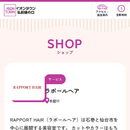
アクセス・
施設案内
営業時間
S
H
O
P
ショップ
サービス
ラポールヘア
本館1F
RAPPORT HAIR（ラポールヘア）は石巻と仙台市を
中心に展開する美容室です。 カットやカラーはもち