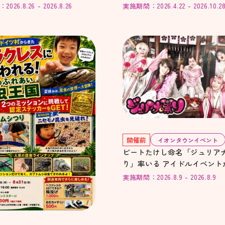
熱避難施設)
26.8.26 - 2026.8.26
実施期間：2026.4.22 - 2026.10.2
開催前
イオンタウンイベント
ビートたけし命名「ジュリア
り」率いる アイドルイベント
実施期間：2026.8.9 - 2026.8.9