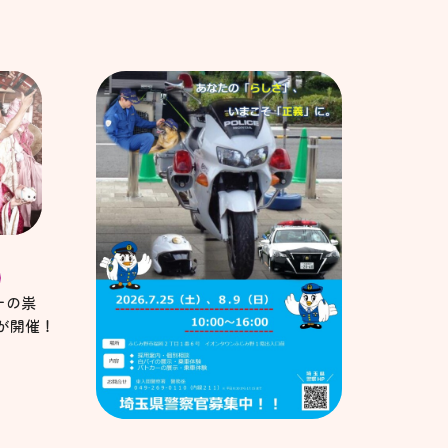
8
ナの祟
が開催！