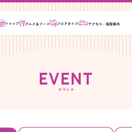
ショップ
フロア
ガイド
グルメ＆
フード
アクセス・
施設案内
E
V
E
N
T
イベント