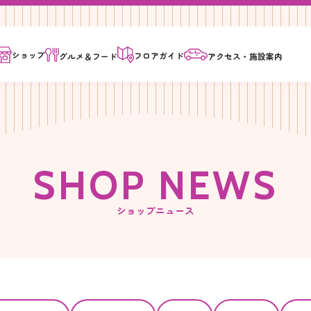
ショップ
フロア
ガイド
グルメ＆
フード
アクセス・
施設案内
S
H
O
P
N
E
W
S
ショップニュース