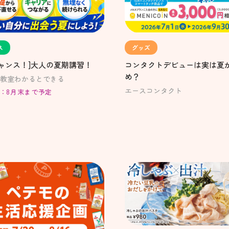
ス
グッズ
ャンス！]大人の夏期講習！
コンタクトデビューは実は夏
め？
教室わかるとできる
エースコンタクト
：8月末まで予定