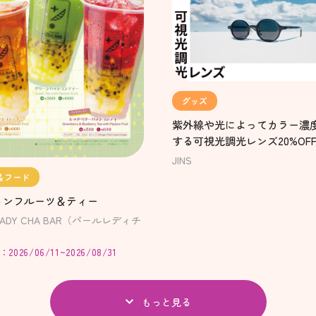
グッズ
紫外線や光によってカラー濃
する可視光調光レンズ20%OF
中！
JINS
＆フード
ョンフルーツ＆ティー
 LADY CHA BAR（パールレディチ
026/06/11~2026/08/31
もっと見る