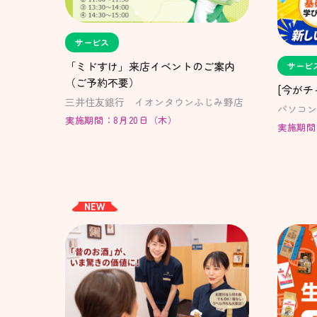
サービス
「ミドすけ」来店イベントのご案内
サービ
（ご予約不要）
[今がチ
三井住友銀行 イオンタウンふじみ野店
パソコン
実施期間：8月20日（木）
実施期間
NEW