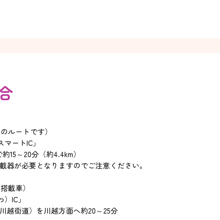
合
めのルートです）
スマートIC」
15～20分（約4.4km）
と車載器が必要となりますのでご注意ください。
非搭載車）
わ）IC」
（川越街道）を川越方面へ約20～25分