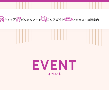
ショップ
フロア
ガイド
グルメ＆
フード
アクセス・
施設案内
E
V
E
N
T
イベント