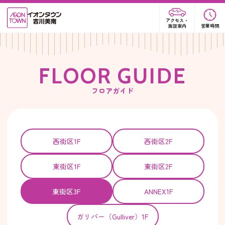
アクセス・
施設案内
営業時間
F
L
O
O
R
G
U
I
D
E
フロアガイド
西街区1F
西街区2F
東街区1F
東街区2F
東街区3F
ANNEX1F
ガリバー（Gulliver）1F