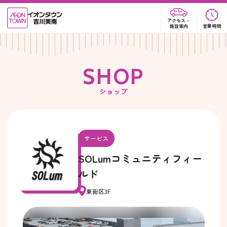
アクセス・
施設案内
営業時間
S
H
O
P
ショップ
サービス
SOLumコミュニティフィー
ルド
東街区3F