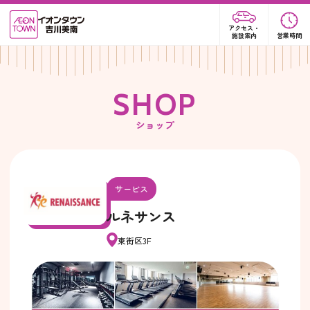
アクセス・
施設案内
営業時間
S
H
O
P
ショップ
サービス
ルネサンス
東街区3F