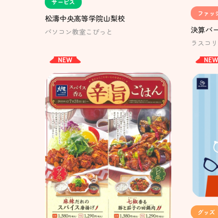
サービス
ファッ
松濤中央高等学院山梨校
決算バ
パソコン教室こぴっと
ラスコリ
NEW
NE
グッズ