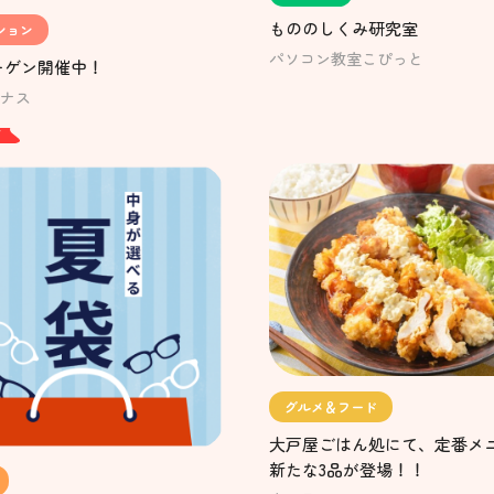
もののしくみ研究室
ション
パソコン教室こぴっと
ーゲン開催中！
ナス
W
グルメ＆フード
大戸屋ごはん処にて、定番メ
新たな3品が登場！！