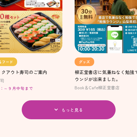
＆フード
グッズ
イクアウト寿司のご案内
柳正堂書店に気兼ねなく勉強
ウンジが出来ました。
司
Book＆Cafe柳正堂書店
：～９月中旬まで
もっと見る