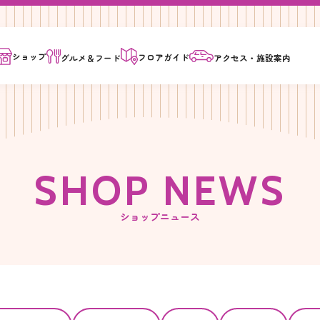
ショップ
フロア
ガイド
グルメ＆
フード
アクセス・
施設案内
S
H
O
P
N
E
W
S
ショップニュース