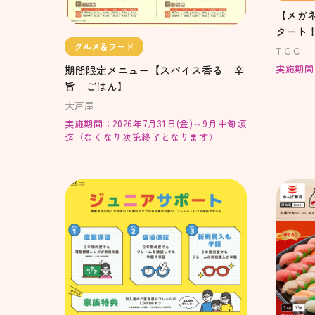
【メガ
タート
グルメ＆フード
T.G.C
実施期間：
期間限定メニュー【スパイス香る 辛
旨 ごはん】
大戸屋
実施期間：2026年7月31日(金)～9月中旬頃
迄（なくなり次第終了となります）