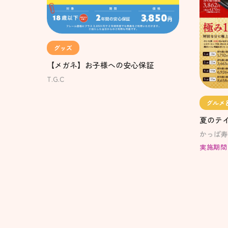
グッズ
【メガネ】お子様への安心保証
T.G.C
グルメ
夏のテ
かっぱ寿
実施期間