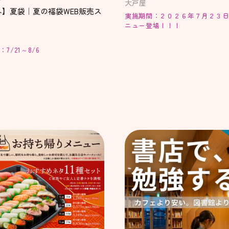
大戸屋
ネ】夏袋｜夏の福袋WEB販売ス
実施期間：２０２６年７月２３
！
ニュー登場！！！
7/21～8/6