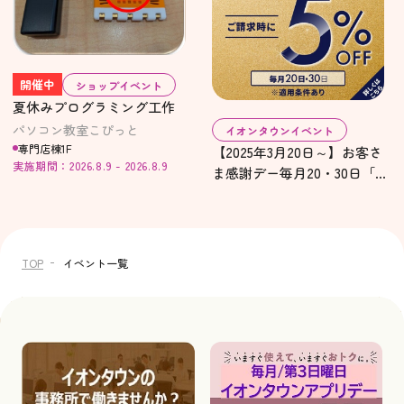
開催中
ショップイベント
夏休みプログラミング工作
パソコン教室こぴっと
イオンタウンイベント
専門店棟1F
【2025年3月20日～】お客さ
実施期間：2026.8.9 - 2026.8.9
ま感謝デー毎月20・30日「イ
オンゴールドカード」のクレ
ジット払いご利用でご請求時
に 5%OFF
TOP
イベント一覧