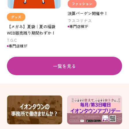
ファッション
決算バーゲン開催中！
グッズ
ラスコリナス
専門店棟1F
【メガネ】夏袋｜夏の福袋
WEB販売残り期間わずか！
T.G.C
専門店棟1F
一覧を見る