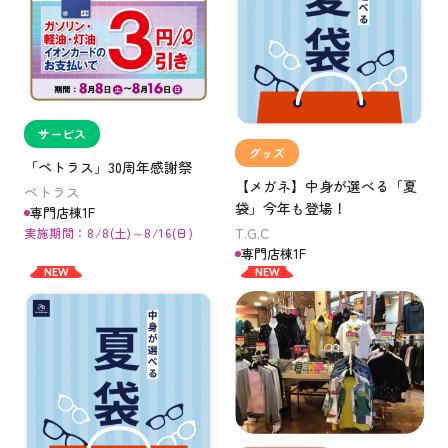
サービス
グッズ
「ペトラス」30周年感謝祭
【メガネ】中身が選べる「夏
ペトラス
袋」今年も登場！
専門店棟1F
T.G.C
実施期間：8/8(土)～8/16(日)
専門店棟1F
NEW
NEW