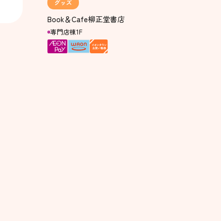
グッズ
Book＆Cafe柳正堂書店
専門店棟1F