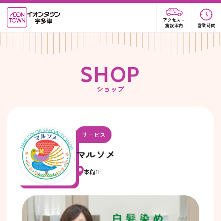
アクセス・
施設案内
営業時間
S
H
O
P
ショップ
サービス
マルソメ
本館1F