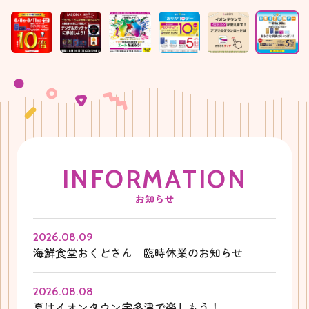
I
N
F
O
R
M
A
T
I
O
N
お知らせ
2026.08.09
海鮮食堂おくどさん 臨時休業のお知らせ
2026.08.08
夏はイオンタウン宇多津で楽しもう！