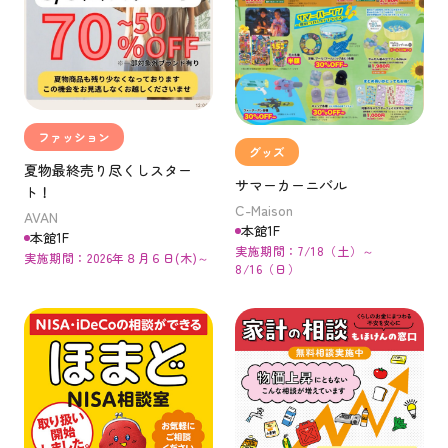
ファッション
グッズ
夏物最終売り尽くしスター
サマーカーニバル
ト！
C-Maison
AVAN
本館1F
本館1F
実施期間：7/18（土）～
実施期間：2026年８月６日(木)～
8/16（日）