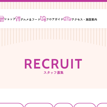
ショップ
フロア
ガイド
グルメ＆
フード
アクセス・
施設案内
R
E
C
R
U
I
T
スタッフ募集