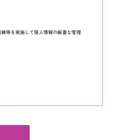
訓練等を実施して個人情報の厳重な管理
。
、その利用目的の範囲内で使用します。
応じます。
扱います。