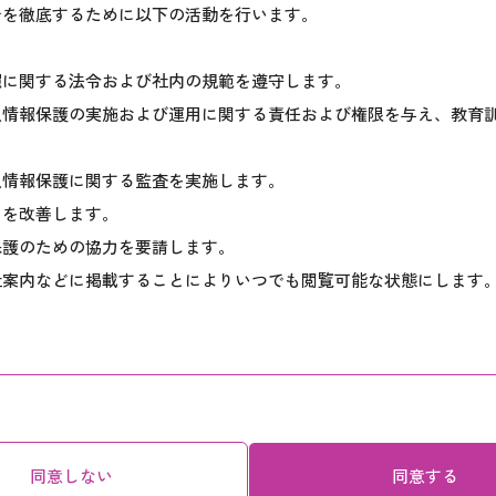
針を徹底するために以下の活動を行います。
報に関する法令および社内の規範を遵守します。
人情報保護の実施および運用に関する責任および権限を与え、教育
人情報保護に関する監査を実施します。
用を改善します。
保護のための協力を要請します。
社案内などに掲載することによりいつでも閲覧可能な状態にします
に利用目的を明らかにし、収集した個人情報は、必要な期間に限り
は、当該個人情報を遅滞なく消去するよう努めます。
求められたときは、合理的な期間、妥当な範囲内でこれに速やかに
同意しない
同意する
セス、紛失、改ざん、漏えいなどの問題が起きないように適切に取