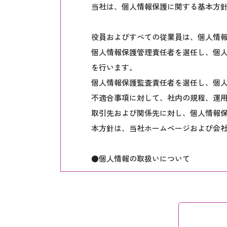
当社は、個人情報保護に関する基本方
役員およびすべての従業員は、個人情
個人情報保護管理責任者を選任し、個
を行います。
個人情報保護監査責任者を選任し、個
不適合事項に対して、社内の規程、運
取引先および関係先に対し、個人情報
本方針は、当社ホームページおよび会
●個人情報の取扱いについて
収集、利用、提供については、収集時
また、利用する必要がなくなったとき
個人情報に対し、開示・訂正・中止を
安全対策の実施については、不正アク