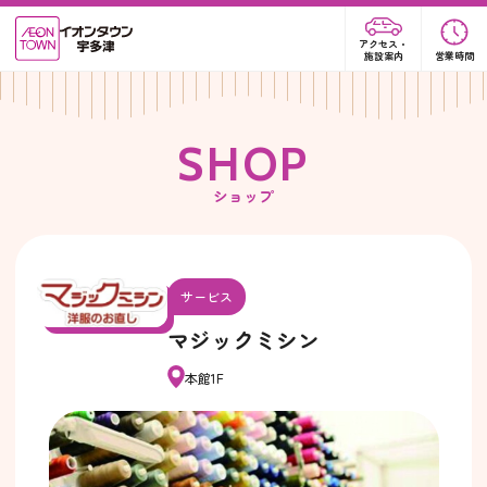
アクセス・
施設案内
営業時間
S
H
O
P
ショップ
サービス
マジックミシン
本館1F