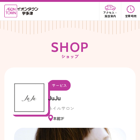
アクセス・
施設案内
営業時間
S
H
O
P
ショップ
サービス
JuJu
ネイルサロン
本館2F