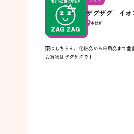
グッズ
ザグザグ イオ
本館1F
薬はもちろん、化粧品から日用品まで豊
お買物はザグザグで！