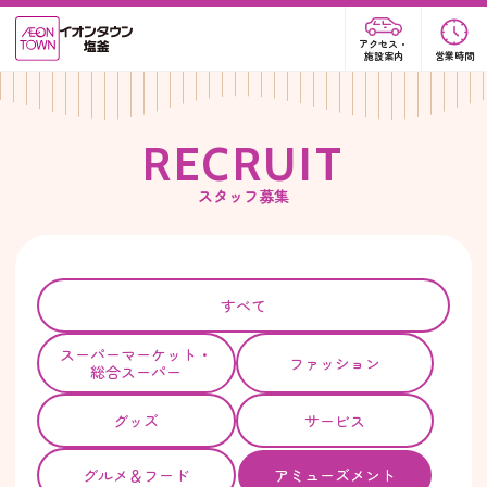
アクセス・
施設案内
営業時間
R
E
C
R
U
I
T
スタッフ募集
すべて
スーパー
マーケット・
ファッション
総合スーパー
グッズ
サービス
グルメ＆フード
アミューズメント