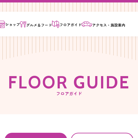
ショップ
フロア
ガイド
グルメ＆
フード
アクセス・
施設案内
F
L
O
O
R
G
U
I
D
E
フロアガイド