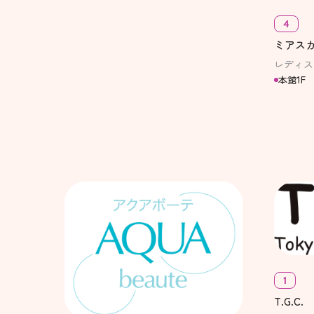
4
ミアス
レディス
本館1F
1
T.G.C.