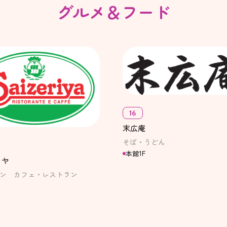
グルメ＆フード
16
末広庵
そば・うどん
本館1F
リヤ
ン カフェ・レストラン