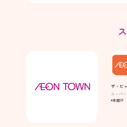
ス
ザ・ビ
スーパー
本館1F