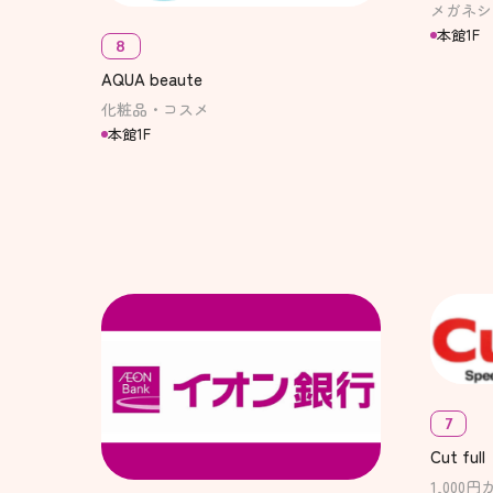
メガネシ
本館1F
8
AQUA beaute
化粧品・コスメ
本館1F
7
Cut full
1,000