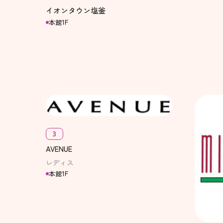
イオンタウン塩釜
本館1F
3
AVENUE
レディス
本館1F