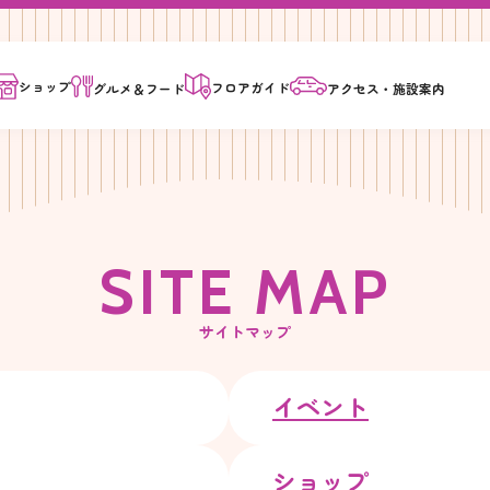
ショップ
フロア
ガイド
グルメ＆
フード
アクセス・
施設案内
S
I
T
E
M
A
P
サイトマップ
イベント
ショップ