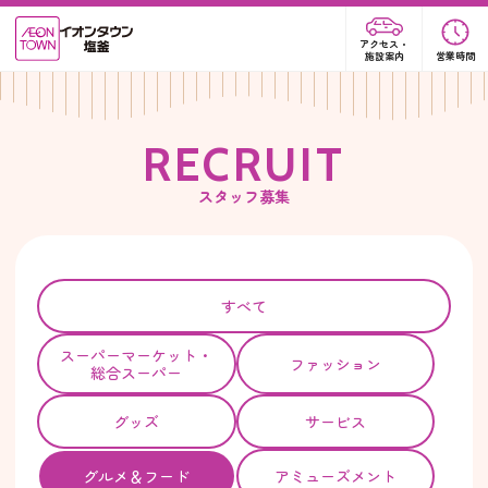
アクセス・
施設案内
営業時間
R
E
C
R
U
I
T
スタッフ募集
すべて
スーパー
マーケット・
ファッション
総合スーパー
グッズ
サービス
グルメ＆フード
アミューズメント