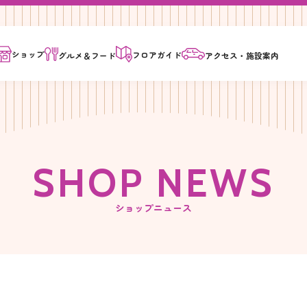
ショップ
フロア
ガイド
グルメ＆
フード
アクセス・
施設案内
S
H
O
P
N
E
W
S
ショップニュース