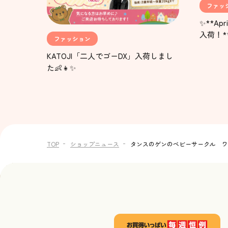
ファッ
✨**Ap
入荷！*
ファッション
KATOJI「二人でゴーDX」入荷しまし
た👶👧✨
TOP
ショップニュース
タンスのゲンのベビーサークル ワ