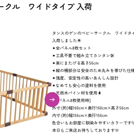
ークル ワイドタイプ 入荷
タンスのゲンのベビーサークル ワイドタ
入荷しました🌟
⚫︎全パネル8枚セット
⚫︎工具不要で組み立てカンタン🛠️
⚫︎楽にまたげる高さ56cm
⚫︎縦の柵部分は安全のため丸みを帯びた仕様
⚫︎強度、安定性の高いあんしん設計
⚫︎なめても安心の塗料を使用
⚫︎天然木パイン材を使用🌲
[全パネル8枚使用時]
外寸:(約)幅160cm×奥行160cm×高さ56cm
内寸:(約)幅156cm×奥行156cm
色合いもお部屋に馴染みやすいカラーです
本日もご来店お待ちしております🫶