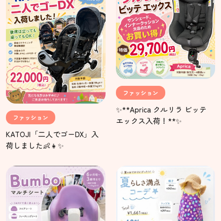
ファッション
✨**Aprica クルリラ ビッテ
ファッション
エックス入荷！**✨
KATOJI「二人でゴーDX」入
荷しました👶👧✨