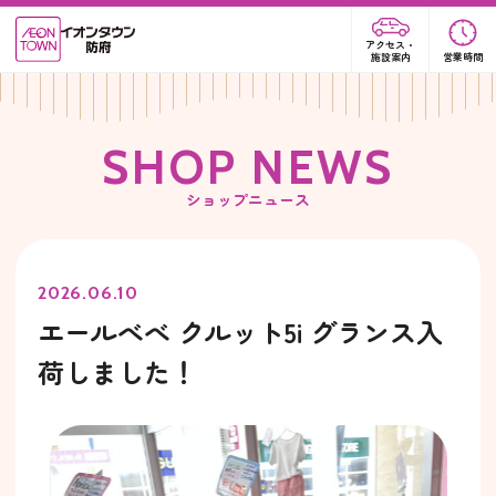
アクセス・
施設案内
営業時間
S
H
O
P
N
E
W
S
ショップニュース
2026.06.10
エールべべ クルット5i グランス入
荷しました！