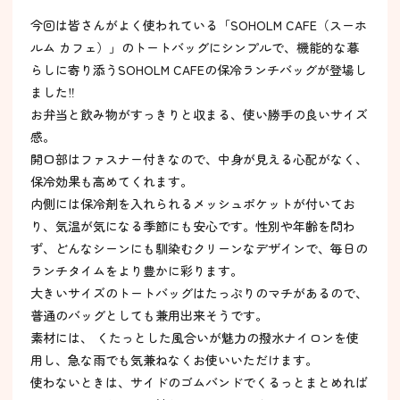
今回は皆さんがよく使われている「SOHOLM CAFE（スーホ
ルム カフェ）」のトートバッグにシンプルで、機能的な暮
らしに寄り添うSOHOLM CAFEの保冷ランチバッグが登場し
ました‼︎
お弁当と飲み物がすっきりと収まる、使い勝手の良いサイズ
感。
開口部はファスナー付きなので、中身が見える心配がなく、
保冷効果も高めてくれます。
内側には保冷剤を入れられるメッシュポケットが付いてお
り、気温が気になる季節にも安心です。性別や年齢を問わ
ず、どんなシーンにも馴染むクリーンなデザインで、毎日の
ランチタイムをより豊かに彩ります。
大きいサイズのトートバッグはたっぷりのマチがあるので、
普通のバッグとしても兼用出来そうです。
素材には、 くたっとした風合いが魅力の撥水ナイロンを使
用し、急な雨でも気兼ねなくお使いいただけます。
使わないときは、サイドのゴムバンドでくるっとまとめれば