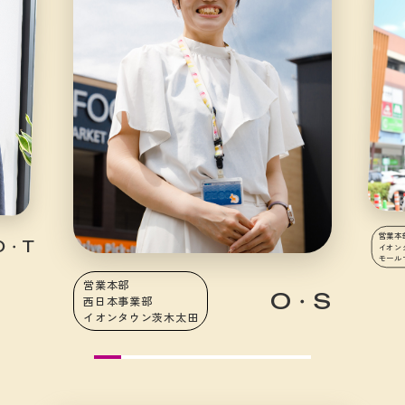
営業本
O・T
イオン
モール
営業本部
O・S
西日本事業部
イオンタウン茨木太田